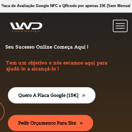
ção Google NFC e QRcode por apenas 15€ (Sem Mensalidades!) 🚀 Temos 
Seu Sucesso Online Começa Aqui !
Tem um objetivo e nós estamos aqui para
ajudá-lo a alcançá-lo !
Quero A Placa Google (15€)
Pedir Orçamento Para Site